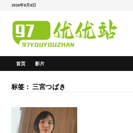
Skip
2026年8月8日
to
content
首页
影片
标签：
三宮つばき