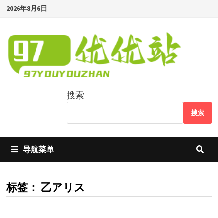
Skip
2026年8月6日
to
content
搜索
搜索
导航菜单
标签：
乙アリス