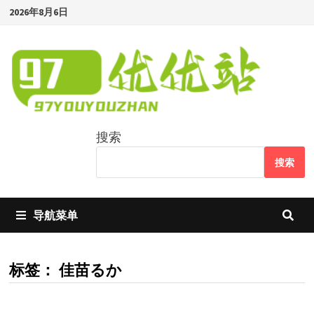
Skip
2026年8月6日
to
content
搜索
搜索
导航菜单
标签：
佳苗るか