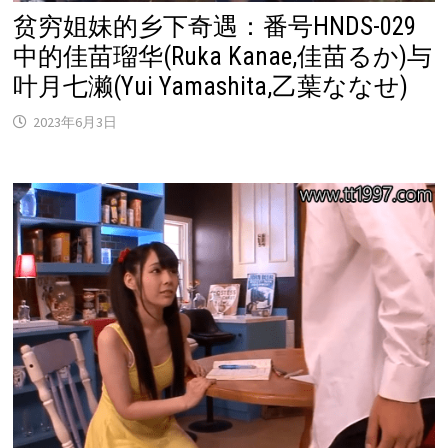
贫穷姐妹的乡下奇遇：番号HNDS-029
中的佳苗瑠华(Ruka Kanae,佳苗るか)与
叶月七濑(Yui Yamashita,乙葉ななせ)
2023年6月3日