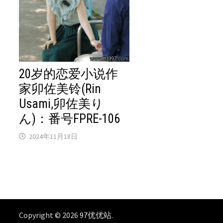
20岁的恋爱小说作
家卯佐美铃(Rin
Usami,卯佐美り
ん)：番号FPRE-106
2024年11月18日
Copyright © 2026
97优优站
.