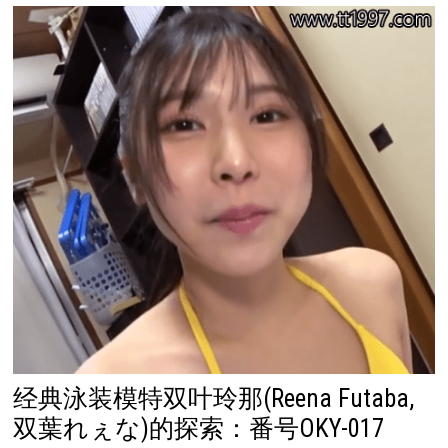
经典泳装模特双叶玲那(Reena Futaba,
双葉れぇな)的探索：番号OKY-017