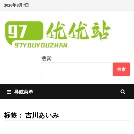
Skip
2026年8月7日
to
content
搜索
搜索
导航菜单
标签：
吉川あいみ