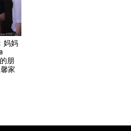
3：妈妈
a
子的朋
温馨家