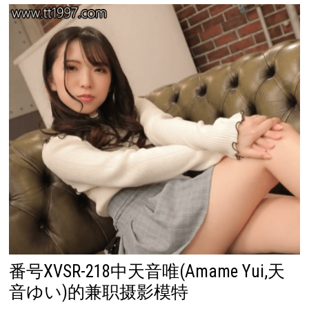
番号XVSR-218中天音唯(Amame Yui,天
音ゆい)的兼职摄影模特