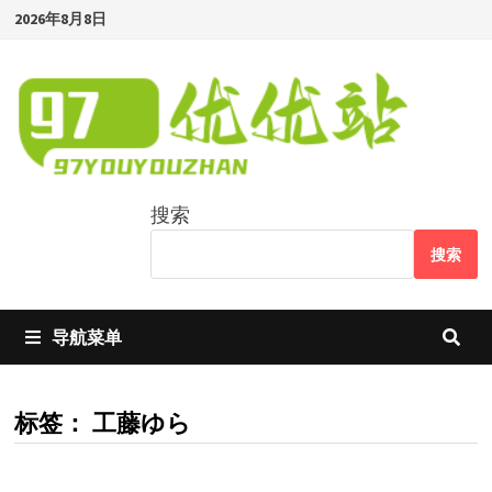
Skip
2026年8月8日
to
content
搜索
搜索
导航菜单
标签：
工藤ゆら