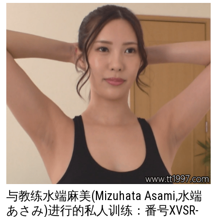
与教练水端麻美(Mizuhata Asami,水端
あさみ)进行的私人训练：番号XVSR-