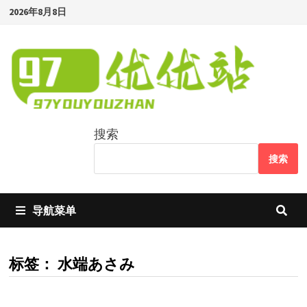
Skip
2026年8月8日
to
content
搜索
搜索
导航菜单
标签：
水端あさみ