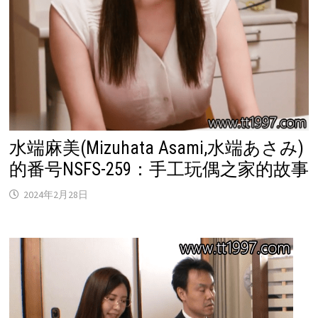
水端麻美(Mizuhata Asami,水端あさみ)
的番号NSFS-259：手工玩偶之家的故事
2024年2月28日