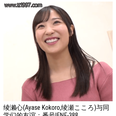
绫濑心(Ayase Kokoro,绫瀬こころ)与同
学们的友谊：番号IENF-388