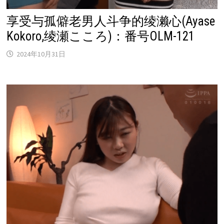
享受与孤僻老男人斗争的绫濑心(Ayase
Kokoro,绫瀬こころ)：番号OLM-121
2024年10月31日