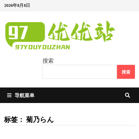
Skip
2026年8月8日
to
content
搜索
搜索
导航菜单
标签：
菊乃らん