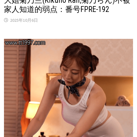
大姐菊乃兰(Kikuno Ran,菊乃らん)不被
家人知道的弱点：番号FPRE-192
2025年10月6日