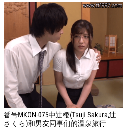
番号MKON-075中辻樱(Tsuji Sakura,辻
さくら)和男友同事们的温泉旅行