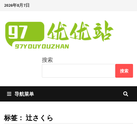
Skip
2026年8月7日
to
content
搜索
搜索
导航菜单
标签：
辻さくら