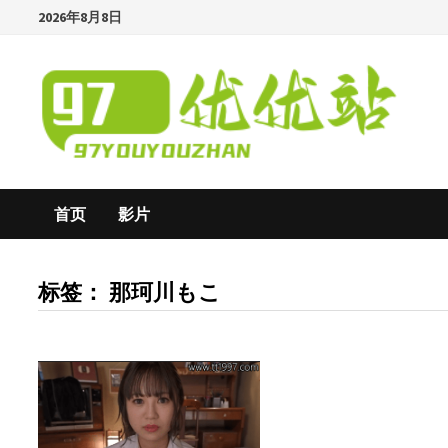
Skip
2026年8月8日
to
content
首页
影片
标签：
那珂川もこ