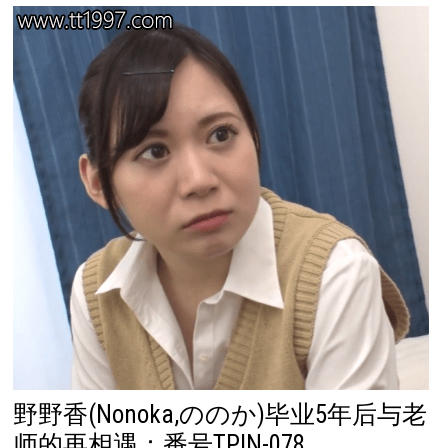
野野香(Nonoka,ののか)毕业5年后与老
师的再相遇：番号TPIN-078