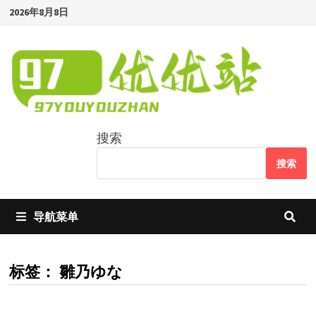
Skip
2026年8月8日
to
content
搜索
搜索
导航菜单
标签：
雛乃ゆな