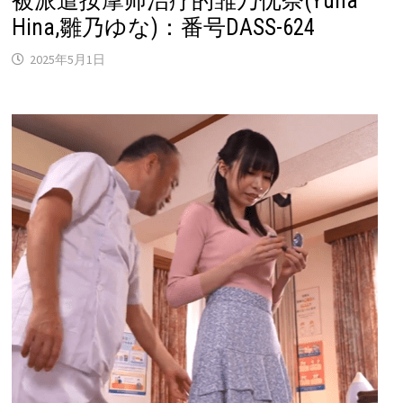
被派遣按摩师治疗的雏乃优奈(Yuna
Hina,雛乃ゆな)：番号DASS-624
2025年5月1日