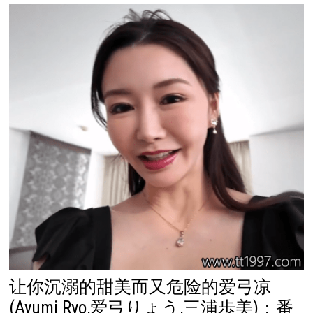
让你沉溺的甜美而又危险的爱弓凉
(Ayumi Ryo,爱弓りょう,三浦歩美)：番