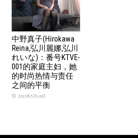
中野真子(Hirokawa
Reina,弘川麗娜,弘川
れいな)：番号KTVE-
001的家庭主妇，她
的时尚热情与责任
之间的平衡
2023年5月24日