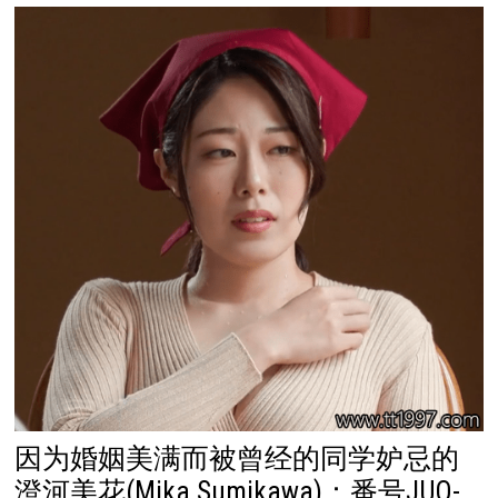
因为婚姻美满而被曾经的同学妒忌的
澄河美花(Mika Sumikawa)：番号JUQ-