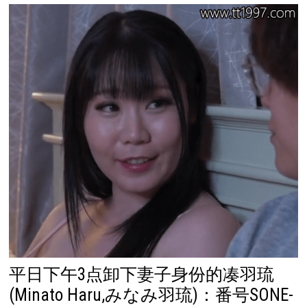
平日下午3点卸下妻子身份的凑羽琉
(Minato Haru,みなみ羽琉)：番号SONE-