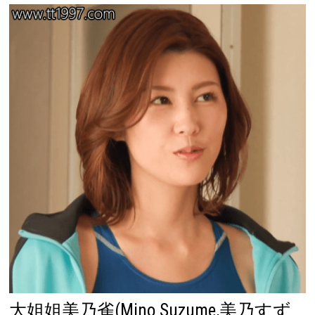
大姐姐美乃雀(Mino Suzume,美乃すず