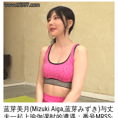
蓝芽美月(Mizuki Aiga,蓝芽みずき)与丈
夫一起上瑜伽课时的遭遇：番号MRSS-