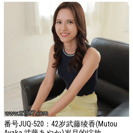
番号JUQ-520：42岁武藤绫香(Mutou
Ayaka,武藤あやか)岁月的绽放