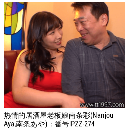
热情的居酒屋老板娘南条彩(Nanjou
Aya,南条あや)：番号IPZZ-274