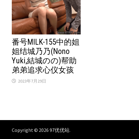
番号MILK-155中的姐
姐结城乃乃(Nono
Yuki,結城のの)帮助
弟弟追求心仪女孩
2023年7月29日
Copyright © 2026
97优优站
.