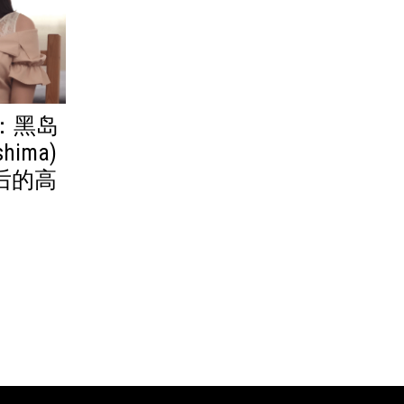
4：黑岛
shima)
后的高