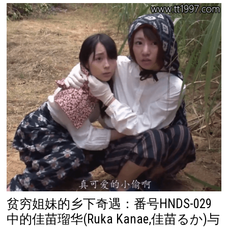
贫穷姐妹的乡下奇遇：番号HNDS-029
中的佳苗瑠华(Ruka Kanae,佳苗るか)与