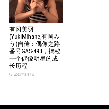
有冈美羽
(YukiMihane,有岡み
う)自传：偶像之路
番号GAS-498，揭秘
一个偶像明星的成
长历程
2023年5月4日