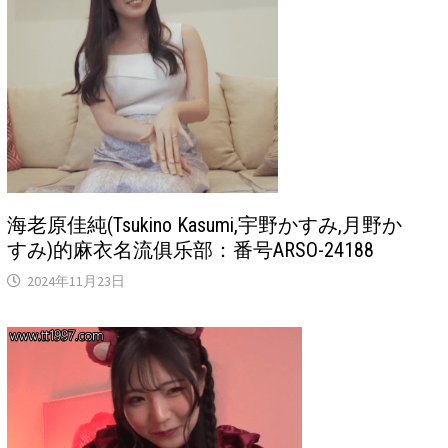
海老原佳純(Tsukino Kasumi,宇野かすみ,月野か
すみ)的麻衣名流俱乐部：番号ARSO-24188
2024年11月23日