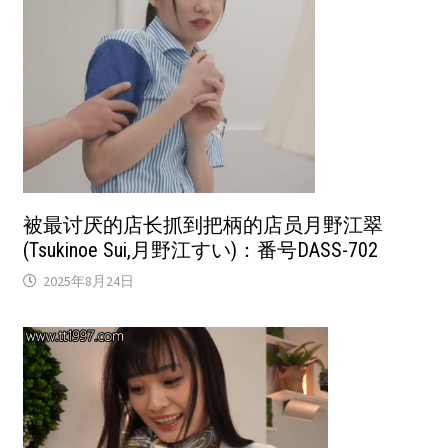
被最讨厌的店长抓到把柄的店员月野江翠
(Tsukinoe Sui,月野江すい)：番号DASS-702
2025年8月24日