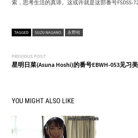
索，思考生活的真谛。这或许就是这部番号FSDSS
TAGGED
SUZU NAGANO
永野铃
文
Previous
PREVIOUS POST
post:
星明日菜(Asuna Hoshi)的番号EBWH-053见
章
导
航
YOU MIGHT ALSO LIKE