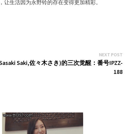
共鸣，让生活因为永野铃的存在变得更加精彩。
Next
NEXT POST
post:
aki Saki,佐々木さき)的三次觉醒：番号IPZZ-
188