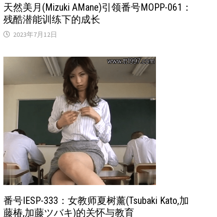
天然美月(Mizuki AMane)引领番号MOPP-061：
残酷潜能训练下的成长
2023年7月12日
番号IESP-333：女教师夏树薰(Tsubaki Kato,加
藤椿,加藤ツバキ)的关怀与教育