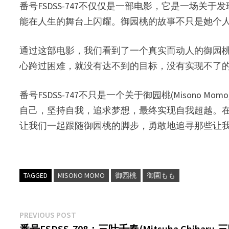
番号FSDSS-747不仅仅是一部电影，它是一场
能在人生的舞台上闪耀。御园桃的故事不只是她个
通过这部电影，我们看到了一个真实而动人的御园
心跨过困难，就没有达不到的目标，没有实现不了
番号FSDSS-747不只是一个关于御园桃(Miso
自己，坚持自我，追求梦想，最终实现自我超越。
让我们一起跟随御园桃的脚步，勇敢地追寻那些让
TAGGED
MISONO MOMO
御园桃
御園もも
文
Previous
PREVIOUS POST
post:
番号FSDSS-708：三叶千春(Mitsuha Chih