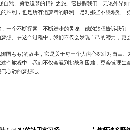
关于发现自我、勇敢追梦的精神之旅。它提醒我们，无论外
人的胜利，也是所有追梦者的胜利，是对那些不畏艰难，
桃，一个不断探索、不断进步的灵魂。她的旅程告诉我们
的梦想。在这个过程中，我们不仅会发现自己的潜力，更
no Momo,御園もも)的故事，它是关于每一个人内心深处
在这个旅程中，我们不仅会遇到挑战和困难，更会发现生
我们心动的梦想吧。
aru,三叶ちはる)的社团实习经
女教师波多野结衣(