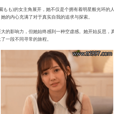
mo,御園もも)的女主角展开，她不仅是个拥有着明星般光
，她的内心充满了对于真实自我的追求与探索。
巨大的影响力，但她始终感到一种空虚感。她开始反思，
上了一段不同寻常的旅程。