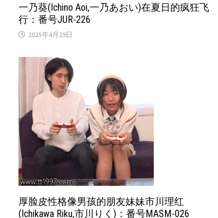
一乃葵(Ichino Aoi,一乃あおい)在夏日的疯狂飞
行：番号JUR-226
2025年4月29日
厚脸皮性格像男孩的朋友妹妹市川理红
(Ichikawa Riku,市川りく)：番号MASM-026