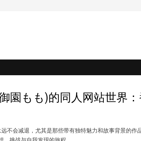
mo,御園もも)的同人网站世界：番号
永远不会减退，尤其是那些带有独特魅力和故事背景的作
于梦想、挑战与自我发现的旅程。