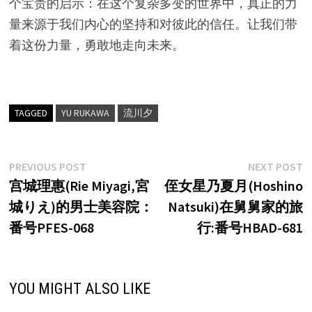
个宝贵的启示：在这个复杂多变的世界中，真正的力
量来源于我们内心的坚持和对彼此的信任。让我们带
着这份力量，勇敢地走向未来。
TAGGED
YU RUKAWA
流川夕
文
Previous
N
PREVIOUS POST
NEXT POST
post:
p
宫城理惠(Rie Miyagi,宮
侄女星乃夏月(Hoshino
章
城りえ)的男士美容院：
Natsuki)在舅舅家的旅
导
番号PFES-068
行:番号HBAD-681
航
YOU MIGHT ALSO LIKE