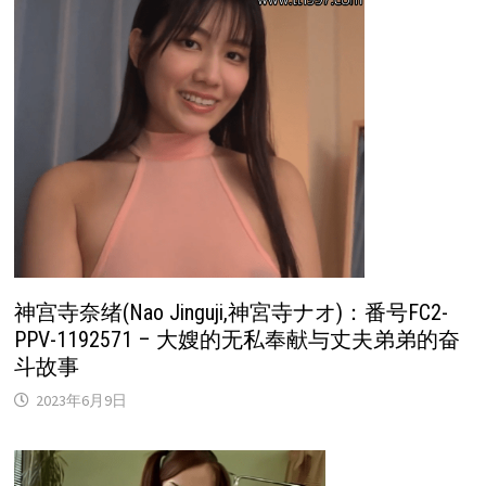
神宫寺奈绪(Nao Jinguji,神宮寺ナオ)：番号FC2-
PPV-1192571 – 大嫂的无私奉献与丈夫弟弟的奋
斗故事
2023年6月9日