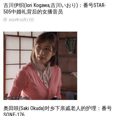
古川伊织(Iori Kogawa,古川いおり)：番号STAR-
505中婚礼背后的女播音员
2023年10月17日
奥田咲(Saki Okuda)对乡下亲戚老人的护理：番号
SONE-176