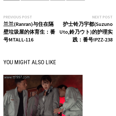
文
Previous
N
PREVIOUS POST
NEXT POST
post:
p
兰兰(Ranran)与住在隔
护士铃乃宇都(Suzuno
章
壁垃圾屋的体育生：番
Uto,鈴乃ウト)的护理实
导
号MTALL-116
践：番号IPZZ-238
航
YOU MIGHT ALSO LIKE