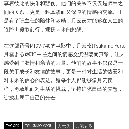
享着彼此的快乐和悲伤。他们的关系不仅仅是师生之
间的关系，更是一种真挚而又深厚的情感的交流。正
是有了班主任的陪伴和鼓励，月云夜才能够在人生的
道路上勇敢前行，迎接未来的挑战。
在这部番号MIDV-740的电影中，月云夜(Tsukumo Yoru,
月雲よる)和班主任之间的情感交流温暖而真挚，让人
感受到了友情和亲情的力量。他们的故事不仅仅是一
段关于成长和友情的故事，更是一种对生活的热爱和
对未来的信心的表达。愿每个人都能够像月云夜一
样，勇敢地面对生活的挑战，坚持追求自己的梦想，
绽放出属于自己的光芒。
TAGGED
TSUKUMO YORU
月云夜
月雲よる