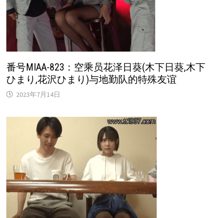
番号MIAA-823：空乘员花泽日葵(木下日葵,木下
ひまり,花沢ひまり)与地勤队的特殊友谊
2023年7月14日