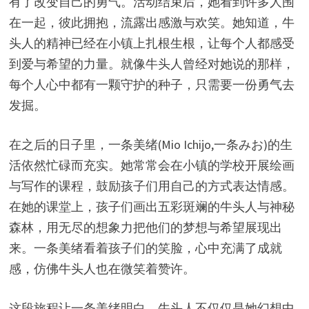
有了改变自己的勇气。活动结束后，她看到许多人围
在一起，彼此拥抱，流露出感激与欢笑。她知道，牛
头人的精神已经在小镇上扎根生根，让每个人都感受
到爱与希望的力量。就像牛头人曾经对她说的那样，
每个人心中都有一颗守护的种子，只需要一份勇气去
发掘。
在之后的日子里，一条美绪(Mio Ichijo,一条みお)的生
活依然忙碌而充实。她常常会在小镇的学校开展绘画
与写作的课程，鼓励孩子们用自己的方式表达情感。
在她的课堂上，孩子们画出五彩斑斓的牛头人与神秘
森林，用无尽的想象力把他们的梦想与希望展现出
来。一条美绪看着孩子们的笑脸，心中充满了成就
感，仿佛牛头人也在微笑着赞许。
这段旅程让一条美绪明白，牛头人不仅仅是她幻想中