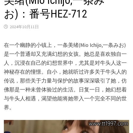
美绪(Mio Ichijo,一条み
お)：番号HEZ-712
2024年10月11日
在一个幽静的小镇上，一条美绪(Mio Ichijo,一条みお)
是一个普通却又充满幻想的女孩。她总是喜欢独自一
人，沉浸在自己的幻想世界中，尤其是对牛头人这一
神秘存在的憧憬。自小，她就听过许多关于牛头人的
传说，那些关于力量与保护的故事深深吸引了她，仿
佛那是一种未曾体验过的生活。日复一日，她幻想着
与牛头人相遇，渴望他能将她带入一个完全不同的世
界。