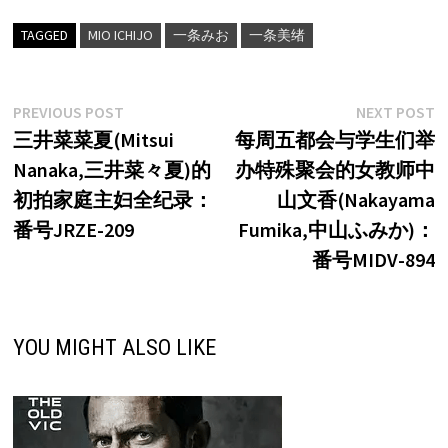
TAGGED
MIO ICHIJO
一条みお
一条美绪
文
Previous
N
PREVIOUS POST
NEXT POST
post:
p
三井菜菜夏(Mitsui
每周五都会与学生们举
章
Nanaka,三井菜々夏)的
办特殊聚会的女教师中
导
初拍家庭主妇全纪录：
山文香(Nakayama
航
番号JRZE-209
Fumika,中山ふみか)：
番号MIDV-894
YOU MIGHT ALSO LIKE