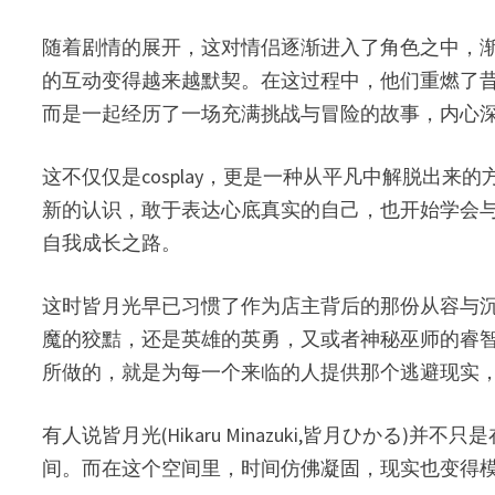
随着剧情的展开，这对情侣逐渐进入了角色之中，
的互动变得越来越默契。在这过程中，他们重燃了
而是一起经历了一场充满挑战与冒险的故事，内心
这不仅仅是cosplay，更是一种从平凡中解脱出
新的认识，敢于表达心底真实的自己，也开始学会
自我成长之路。
这时皆月光早已习惯了作为店主背后的那份从容与
魔的狡黠，还是英雄的英勇，又或者神秘巫师的睿
所做的，就是为每一个来临的人提供那个逃避现实
有人说皆月光(Hikaru Minazuki,皆月ひか
间。而在这个空间里，时间仿佛凝固，现实也变得