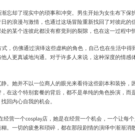
渐渐忘却了现实中的琐事和冲突。男生开始为女生布下保
昔日的浪漫与激情，也通过这场冒险重新找回了对彼此的
深处的某个连彼此都没有察觉到的裂隙，也在这一过程中
来的方式，仿佛通过演绎这些虚构的角色，自己也在生活中
与他人更真诚地沟通。对于许多人来说，这种深度的情感
沉静。她并不以一位商人的眼光来看待这些剧本和装扮，
智，在这个特别套餐的背后，都不是单纯的角色扮演，而
，找回内心自我的机会。
る)并不只是在经营一个cosplay店，她是在经营一个机会，
模糊。一切的疲惫和琐碎，都在那段剧情的演绎中渐渐消