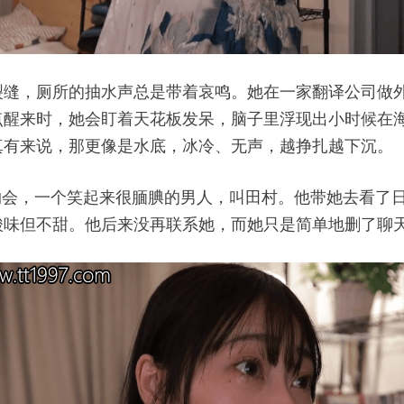
裂缝，厕所的抽水声总是带着哀鸣。她在一家翻译公司做
点醒来时，她会盯着天花板发呆，脑子里浮现出小时候在
真有来说，那更像是水底，冰冷、无声，越挣扎越下沉。
约会，一个笑起来很腼腆的男人，叫田村。他带她去看了
酸味但不甜。他后来没再联系她，而她只是简单地删了聊