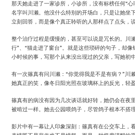
那天她走进了一家诊所，小诊所，没有标榜任何“心
名字叫川濑。他没什么特别的开场白，只是让她坐下
立刻回答，而是像个真正聆听的人那样点了点头，说
整个治疗过程是缓慢的，甚至可以说是冗长的。川濑
行”、“猫走进了窗台”。就是这些琐碎的句子，却
小时候的事，写那个从来没出现过的父亲，写她初
有一次篠真有问川濑：“你觉得我是不是有病？”川
她真正的笑，像冬日阳光照在玻璃杯上的反光，轻
篠真有的病没有因为几次谈话就好转，她仍会在夜
被啃过一样。她去公园喂鸽子，尽管鸽子根本不搭理
影片中有一幕让人印象深刻：篠真有在公交车上，看