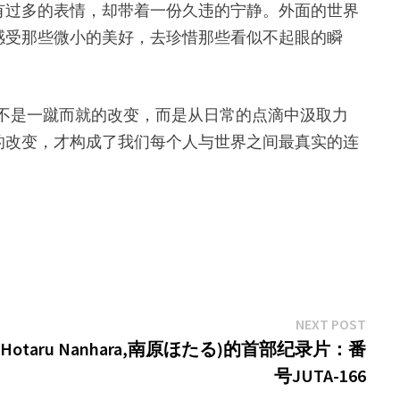
有过多的表情，却带着一份久违的宁静。外面的世界
感受那些微小的美好，去珍惜那些看似不起眼的瞬
望并不是一蹴而就的改变，而是从日常的点滴中汲取力
的改变，才构成了我们每个人与世界之间最真实的连
Next
NEXT POST
post:
taru Nanhara,南原ほたる)的首部纪录片：番
号JUTA-166