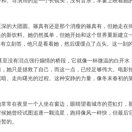
平和。导演用的是一个长镜头，没有音乐，车窗上映着她
至深的大团圆。篠真有还是那个消瘦的篠真有，但她走在
怪的新饮料。她仍然孤单，但她开始和这个世界重新建立
没有立刻答，他只是看着她，然后缓缓点了点头。这一刻
反转，甚至没有泪点强行煽情的桥段，它就像一杯微温的白开
雄，她只是拯救了自己，而这一点，已经足够伟大。电影
黑暗、走向曙光的过程。这种安静的力量，像冬末春初的
她常常在夜里一个人坐在窗边，眼睛望着城市的霓虹灯，
时候她曾经试图追逐一颗流星，跑得像风一样快，但最后
短暂的。