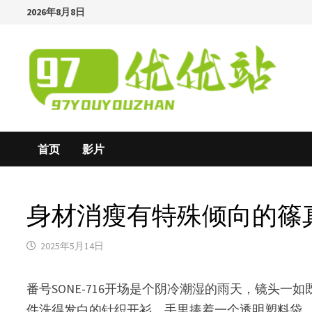
Skip
2026年8月8日
to
content
首页
影片
身材消瘦有特殊倾向的篠真有(Sh
2025年5月14日
番号SONE-716开场是个阴冷潮湿的雨天，镜头一如
件洗得发白的针织开衫，手里捧着一个透明塑料袋