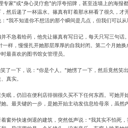
理专家”或“身心灵疗愈”的浮夸招牌，甚至连墙上的海报
，然后递了一杯温水。篠真有盯着那水杯看了很久，才开
：“我不知道你不想活的那个瞬间是几点，但我们可以从
并不急着给药，他先让篠真有写日记，每天只写三句话。
像针一样，慢慢扎开她那层厚厚的自我封闭。第二个月她
中时最喜欢的图书馆女管理员。
濑笑了一下，说：“你是个人。”她愣了一下，然后竟然笑
盈、真实。
里失眠，仍旧在便利店徘徊很久买不下任何东西。可她开
她。最关键的一步，是她开始主动发信息给母亲，虽然内
着窗外快速倒退的建筑，突然低声说：“我其实不怕死，