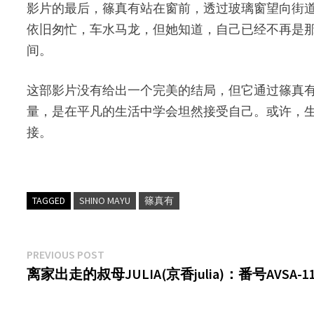
影片的最后，篠真有站在窗前，透过玻璃窗望向街
依旧匆忙，车水马龙，但她知道，自己已经不再是
间。
这部影片没有给出一个完美的结局，但它通过篠真有(
量，是在平凡的生活中学会坦然接受自己。或许，
接。
TAGGED
SHINO MAYU
篠真有
文
Previous
PREVIOUS POST
post:
离家出走的叔母JULIA(京香julia)：番号AVSA-1
章
导