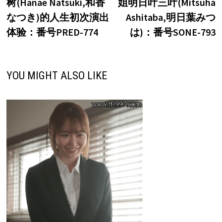
树(Hanae Natsuki,和香
姐明日叶三叶(Mitsuha
导
なつき)的人生初次演出
Ashitaba,明日葉みつ
航
体验：番号PRED-774
は)：番号SONE-793
YOU MIGHT ALSO LIKE