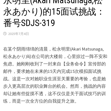
永明里(Akari Matsunaga,松
永あかり)的15面试挑战：
番号SDJS-319
2025年7月4日
在某个阴雨绵绵的清晨，松永明里(Akari Matsunaga,
松永あかり)站在公司的大楼前，心里掠过一阵不安和
焦虑。她刚刚收到了一封来自【业务命令】宣传部的
邮件，要求她在未来的15天内完成15次模拟面试挑
战。这是一次对她职业生涯至关重要的考验，也是她
步入更高层次的职业舞台的机会。然而，挑战的内容
却让她有些捉摸不透，这不仅仅是关于面试技巧的训
练，而是一次全方位的自我提升之旅。