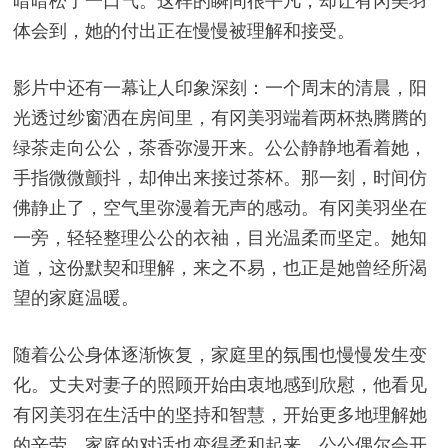
暗暗松了一口气。这样的瞬间很平凡，却让有冈美羽
体会到，她的付出正在慢慢被理解和接受。
影片中还有一幕让人印象深刻：一个周末的清晨，阳
光透过纱窗洒在房间里，有冈美羽端着两杯热腾腾的
绿茶走向公公，茶香弥漫开来。公公静静地看着她，
手指微微颤抖，却伸出来接过茶杯。那一刻，时间仿
佛静止了，空气里弥漫着无声的感动。有冈美羽坐在
一旁，轻轻整理公公的衣袖，目光温柔而坚定。她知
道，这份默契和理解，来之不易，也正是她曾经所渴
望的家庭温暖。
随着公公身体逐渐恢复，家庭里的氛围也慢慢发生变
化。丈夫对妻子的照顾开始由衷地感到欣慰，他看见
有冈美羽在生活中的坚持和智慧，开始更多地理解她
的辛劳。家庭的对话也变得柔和起来，公公偶尔会开