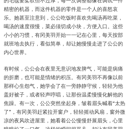
的毛毯要柔软但不过厚，每一次调整都像在调试一件
精密的机器，而这件机器的零件是一个人的喜怒哀
乐。她甚至注意到，公公吃饭时喜欢先喝汤再吃菜，
喝汤的速度很慢，菜必须切成小块，方便入口。这些
小小的习惯，有冈美羽开始一一记在心里，每天按部
就班地去执行，看似简单，却让她慢慢走进了公公的
内心世界。
有时候，公公会在夜里无意识地发脾气，可能是病痛
的折磨，也可能是情绪的积压。有冈美羽不再像以前
那样心生怨气，她学会了在一旁静静守候，轻轻为他
盖好被子，或者轻声哼唱，让那份温柔慢慢化解他的
焦躁。有一次，公公突然坐起身，皱着眉头喊着“太热
了”，有冈美羽赶紧拉开窗户，轻轻摇动风扇，窗外微
凉的夜风吹进屋里，她看着公公慢慢舒展眉头，心里