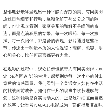
整部电影最终呈现出一种平静而深刻的美。有冈美羽
通过日常细节和行动，逐渐化解了与公公之间的隔
阂，也让观众看到，家庭关系的和解不是瞬间的奇
迹，而是点滴积累的结果。每一次喂药、每一次擦
拭、每一次陪伴，都是爱的表现。影片通过这些细
节，传递出一种最本质的人性温暖：理解、包容、耐
心和关心，比任何语言都更有力量。
在观影的过程中，观众仿佛也被带入有冈美羽(Mikuru
Shiiba,有岡みう)的生活，感受到她每一次小小的付出
背后的情感重量。我们看到一个普通女人如何在生活
的挑战面前成长，如何在平凡的琐事中收获理解与
爱，这种触动是真实而动人的。正是这种细腻而自然
的叙事，让番号PJAB-016电影成为一部值得反复品味