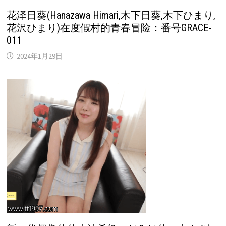
花泽日葵(Hanazawa Himari,木下日葵,木下ひまり,
花沢ひまり)在度假村的青春冒险：番号GRACE-
011
2024年1月29日