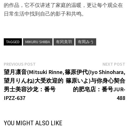
的作品，它不仅讲述了家庭的温暖，更让每个观众在
日常生活中找到自己的影子和共鸣。
TAGGED
MIKURU SHIIBA
有冈美羽
有岡みう
文
Previous
N
PREVIOUS POST
NEXT POST
post:
p
望月凛音(Mitsuki Rinne,
篠原伊代(Iyo Shinohara,
章
望月りんね)大受欢迎的
篠原いよ)与你身心契合
导
男士美容沙龙：番号
的肥皂店：番号JUR-
航
IPZZ-637
488
YOU MIGHT ALSO LIKE