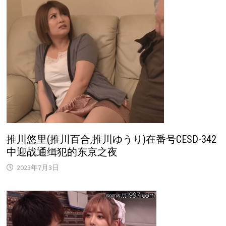
推川悠里(推川百合,推川ゆうり)在番号CESD-342
中迎战通缉犯的东京之夜
2023年7月3日