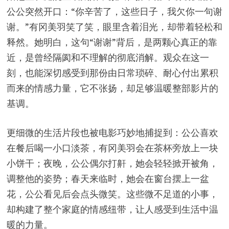
公公突然开口：“你辛苦了，这些日子，我欠你一句谢
谢。”有冈美羽笑了笑，眼里含着泪光，却带着轻松和
释然。她明白，这句“谢谢”背后，是两颗心真正的靠
近，是曾经隔阂和不理解的彻底消解。观众在这一
刻，也能深切感受到那份由日常琐碎、耐心付出累积
而来的情感力量，它不张扬，却足够温暖整部影片的
基调。
更细微的生活片段也被电影巧妙地捕捉到：公公喜欢
在餐后喝一小口淡茶，有冈美羽会在茶杯旁放上一块
小饼干；夜晚，公公偶尔打鼾，她会轻轻掀开被角，
调整他的姿势；春天来临时，她会在窗台摆上一盆
花，公公看见后会点头微笑。这些微不足道的小事，
却构建了整个家庭的情感纽带，让人感受到生活中温
暖的力量。