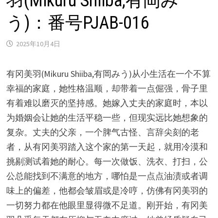
羽(Mikuru Shiiba,有岡み
う)：番号PJAB-016
2025年10月4日
有冈美羽(Mikuru Shiiba,有岡みう)从小生活在一个不算
幸福的家庭，她性格温顺，却带着一点倔强，骨子里
有着难以磨灭的坚持感。她嫁入丈夫的家庭时，本以
为婚姻会让她的生活平稳一些，但现实远比她想象的
复杂。丈夫的父亲，一个脾气古怪、言辞尖刻的老
者，从有冈美羽踏入这个家的第一天起，就用冷漠和
挑剔测试着她的耐心。每一次做饭、洗衣、打扫，公
公总能找到不满意的地方，哪怕是一点点油渍或者调
味上的偏差，他都会皱眉或是冷哼，仿佛有冈美羽的
一切努力都在他眼里显得微不足道。刚开始，有冈美