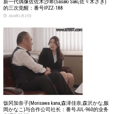
新一代偶像佐佐木沙希(Sasaki Saki,佐々木さき)
的三次觉醒：番号IPZZ-188
2024年1月27日
饭冈加奈子(Morisawa kana,森泽佳奈,森沢かな,飯
岡かなこ)与合作公司社长：番号JUL-960的业务