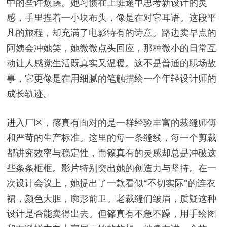
中的些许烦躁。她习惯在上班途中思考新设计的灵
感，手里捏着一小块布头，像是在对它耳语。这段平
凡的旅程，却充满了电影特有的诗意。路边卖早点的
阿姨会冲她笑，她微微点头回应，那种微小的日常互
动让人感觉生活既真实又温暖。这不是普通的职场故
事，它更像是在用细腻的笔触描绘一个年轻设计师的
成长轨迹。
进入厂区，篠真有面对的是一群经验丰富的裁缝师傅
和严苛的生产标准。这里的每一条缝线，每一个剪裁
都讲究效率与稳定性，而篠真有的灵感却总是冲破这
些条条框框。影片特别突出她的创造力与坚持。在一
次设计会议上，她提出了一款看似“不切实际”的连衣
裙，颜色大胆，廓形前卫。老裁缝们皱眉，质疑这种
设计是否能卖得出去。但篠真有不急不躁，用手绘图