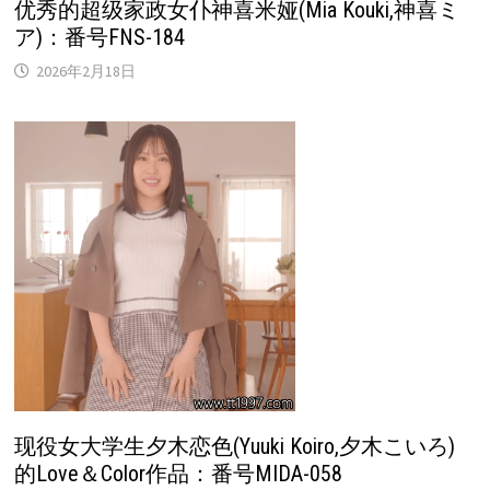
优秀的超级家政女仆神喜米娅(Mia Kouki,神喜ミ
ア)：番号FNS-184
2026年2月18日
现役女大学生夕木恋色(Yuuki Koiro,夕木こいろ)
的Love＆Color作品：番号MIDA-058