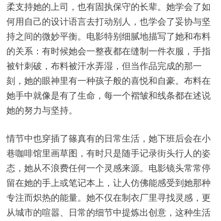
柔支持她的上司，也有固执保守的长辈。她学会了如
何用自己的设计语言去打动别人，也学会了妥协与坚
持之间的微妙平衡。电影特别细腻地描写了她和布料
的关系：有时候她会一整夜都在缝制一件衣服，手指
被针刺破，布料被汗水弄湿，但当作品完成的那一
刻，她的眼神里有一种孩子般的喜悦和自豪。布料在
她手中就像是有了生命，每一个褶皱和线条都在述说
她的努力与坚持。
情节中也穿插了篠真有的日常生活，她下班后会在小
巷咖啡馆里画草图，有时只是随手记录街头行人的姿
态，她从不浪费任何一个灵感来源。电影镜头常常停
留在她的手上或笔记本上，让人仿佛能感受到她那种
专注而炽热的能量。她不仅在制衣厂里寻找灵感，更
从城市的喧嚣、日常的细节中提炼出创意，这种生活