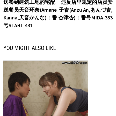
post:
p
送餐到建筑工地的宅配
违反店里规定的店员安
章
送餐员天音环奈(Amane
子杏(Anzu An,あんづ杏,
导
Kanna,天音かんな)：番
杏津杏)：番号MIDA-353
航
号START-431
YOU MIGHT ALSO LIKE