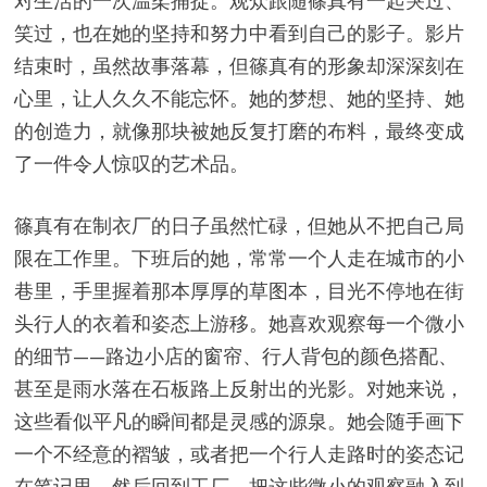
对生活的一次温柔捕捉。观众跟随篠真有一起哭过、
笑过，也在她的坚持和努力中看到自己的影子。影片
结束时，虽然故事落幕，但篠真有的形象却深深刻在
心里，让人久久不能忘怀。她的梦想、她的坚持、她
的创造力，就像那块被她反复打磨的布料，最终变成
了一件令人惊叹的艺术品。
篠真有在制衣厂的日子虽然忙碌，但她从不把自己局
限在工作里。下班后的她，常常一个人走在城市的小
巷里，手里握着那本厚厚的草图本，目光不停地在街
头行人的衣着和姿态上游移。她喜欢观察每一个微小
的细节——路边小店的窗帘、行人背包的颜色搭配、
甚至是雨水落在石板路上反射出的光影。对她来说，
这些看似平凡的瞬间都是灵感的源泉。她会随手画下
一个不经意的褶皱，或者把一个行人走路时的姿态记
在笔记里，然后回到工厂，把这些微小的观察融入到