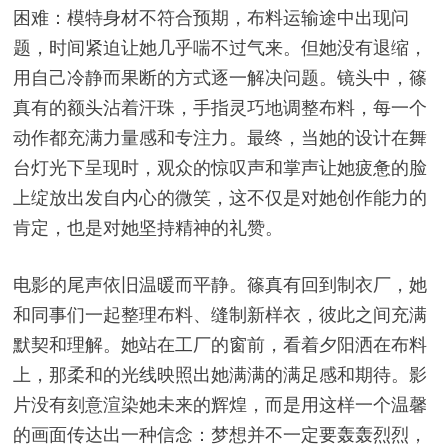
困难：模特身材不符合预期，布料运输途中出现问
题，时间紧迫让她几乎喘不过气来。但她没有退缩，
用自己冷静而果断的方式逐一解决问题。镜头中，篠
真有的额头沾着汗珠，手指灵巧地调整布料，每一个
动作都充满力量感和专注力。最终，当她的设计在舞
台灯光下呈现时，观众的惊叹声和掌声让她疲惫的脸
上绽放出发自内心的微笑，这不仅是对她创作能力的
肯定，也是对她坚持精神的礼赞。
电影的尾声依旧温暖而平静。篠真有回到制衣厂，她
和同事们一起整理布料、缝制新样衣，彼此之间充满
默契和理解。她站在工厂的窗前，看着夕阳洒在布料
上，那柔和的光线映照出她满满的满足感和期待。影
片没有刻意渲染她未来的辉煌，而是用这样一个温馨
的画面传达出一种信念：梦想并不一定要轰轰烈烈，