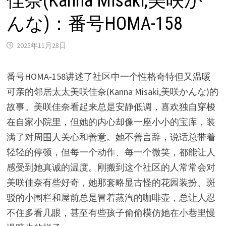
佳奈(Kanna Misaki,美咲か
んな)：番号HOMA-158
2025年11月28日
番号HOMA-158讲述了社区中一个性格奇特但又温暖
可亲的邻居太太美咲佳奈(Kanna Misaki,美咲かんな)的
故事。美咲佳奈看起来总是安静低调，喜欢独自穿梭
在自家小院里，但她的内心却像一座小小的宝库，装
满了对周围人关心和善意。她不善言辞，说话总带着
轻轻的停顿，但每一个动作、每一个微笑，都能让人
感受到她真诚的温度。刚搬到这个社区的人常常会对
美咲佳奈有些好奇，她那套略显古怪的花园装扮、斑
驳的小围栏和屋前总是冒着蒸汽的咖啡壶，总让人忍
不住多看几眼，甚至有些孩子偷偷模仿她在小巷里慢