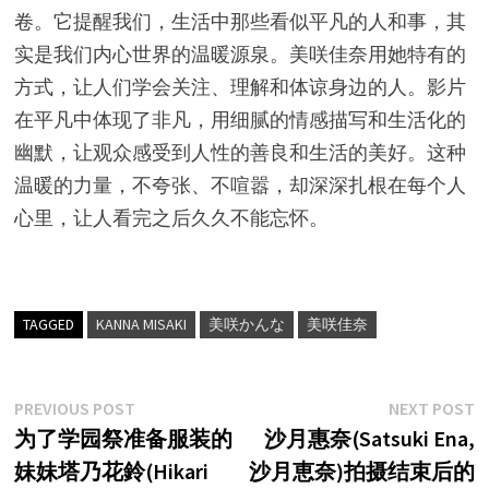
卷。它提醒我们，生活中那些看似平凡的人和事，其
实是我们内心世界的温暖源泉。美咲佳奈用她特有的
方式，让人们学会关注、理解和体谅身边的人。影片
在平凡中体现了非凡，用细腻的情感描写和生活化的
幽默，让观众感受到人性的善良和生活的美好。这种
温暖的力量，不夸张、不喧嚣，却深深扎根在每个人
心里，让人看完之后久久不能忘怀。
TAGGED
KANNA MISAKI
美咲かんな
美咲佳奈
文
Previous
N
PREVIOUS POST
NEXT POST
post:
p
为了学园祭准备服装的
沙月惠奈(Satsuki Ena,
章
妹妹塔乃花鈴(Hikari
沙月恵奈)拍摄结束后的