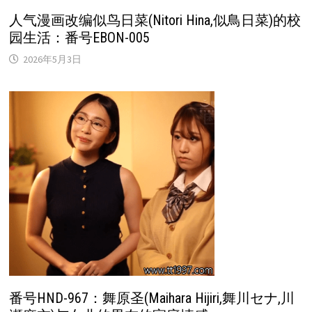
人气漫画改编似鸟日菜(Nitori Hina,似鳥日菜)的校
园生活：番号EBON-005
2026年5月3日
番号HND-967：舞原圣(Maihara Hijiri,舞川セナ,川