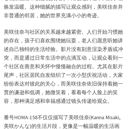
焕发温暖。这种细腻的描写让观众感到，美咲佳奈并
非普通的邻居，她的世界充满小小的奇迹。
美咲佳奈与社区的关系越来越紧密。人们开始习惯她
的存在，孩子们喜欢围绕她玩耍，老人们愿意听她讲
述自己独特的生活经验。影片没有刻意渲染矛盾或冲
突，而是通过日常生活中的点滴互动，让观众看到一
个社区在善意和关怀中慢慢融合的过程。尤其在影片
尾声，社区居民自发组织了一次小型庆祝活动，大家
纷纷表达对彼此的关心，而美咲佳奈依旧保持着她一
贯的谦逊和低调，她微笑着，看着每个人脸上的笑
容，那种满足感和幸福感通过镜头传递给观众。
番号HOMA-158不仅仅描写了美咲佳奈(Kanna Misaki,
美咲かんな)的生活片段，更像是一幅温暖的生活画