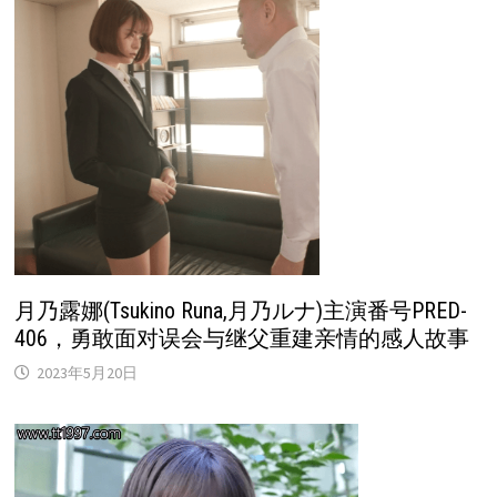
月乃露娜(Tsukino Runa,月乃ルナ)主演番号PRED-
406，勇敢面对误会与继父重建亲情的感人故事
2023年5月20日