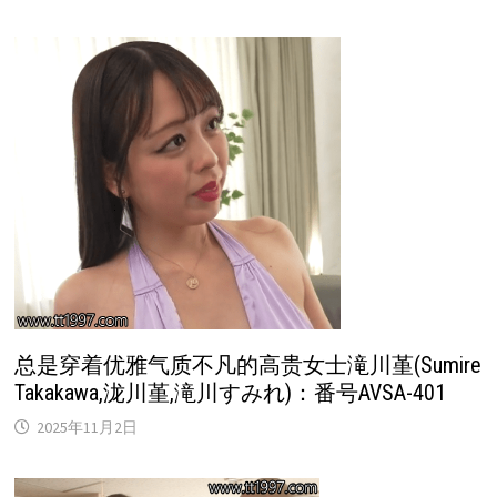
总是穿着优雅气质不凡的高贵女士滝川堇(Sumire
Takakawa,泷川堇,滝川すみれ)：番号AVSA-401
2025年11月2日