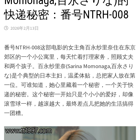
Momonaga,百永さりな)的
快递秘密：番号NTRH-008
2026年2月13日
番号NTRH-008这部电影的女主角百永纱里奈住在东京
郊区的一个小公寓里，每天忙着打理家务，照顾丈夫
和两个孩子。百永纱里奈(Sarina Momonaga,百永さり
な)是个典型的日本主妇，温柔体贴，总把家人放在第
一位。可谁知道，她心里藏着一个秘密，一个关于快
递的秘密。这个秘密一开始只是个小小的爱好，却像
滚雪球一样，越滚越大，最终差点儿把她的生活搞得
一团糟。