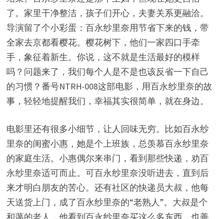
了。家里干净整洁，孩子们开心，夫妻关系更融洽。
导演留了个小彩蛋：百永纱里奈用节省下来的钱，带
全家去京都看樱花。樱花树下，他们一家四口手牵
手，象征着新生。你说，这不就是生活最好的模样
吗？问题来了，我们每个人是不是也该反省一下自己
的习惯？番号NTRH-008这部电影，用百永纱里奈的故
事，轻轻地提醒我们，幸福其实很简单，就在身边。
电影里还有很多小细节，让人回味无穷。比如百永纱
里奈的闺蜜小惠，她是个上班族，总羡慕百永纱里奈
的家庭生活。小惠偶尔来串门，看到那些快递，劝百
永纱里奈适可而止。可百永纱里奈没听进去，直到后
来才明白朋友的苦心。还有社区的快递员大叔，他每
天送货上门，成了百永纱里奈的“老熟人”。大叔是个
和蔼的老人，他看到百永纱里奈买这么多东西，也善