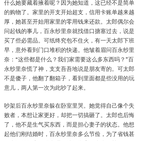
什么她要藏着掖着呢？因为她知道，这已经不是简单
的购物了。家里的开支开始超支，信用卡账单越来越
厚，她甚至开始用家里的零用钱来还款。太郎偶尔会
问起钱的事儿，百永纱里奈就找借口搪塞过去，说是
买了些必需品。可纸终究包不住火，有一天太郎下班
早，意外看到门口堆积的快递。他皱着眉问百永纱里
奈：“这些都是什么？我们家需要这么多东西吗？”百
永纱里奈慌了神，支支吾吾地说是朋友寄的。可太郎
不是傻子，他翻了翻箱子，看到里面都是些没用的玩
意儿，两人第一次为此吵了起来。
吵架后百永纱里奈躲在卧室里哭。她觉得自己像个失
败者，本想让家更好，却把一切搞砸了。太郎也后悔
了，他不是生气买东西，而是担心妻子的状态。他想
起他们刚结婚时，百永纱里奈多么节俭，为了省钱甚