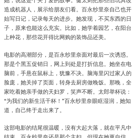
她，说这是个关于爱的故事。健太则把那些旧玩具改
造成机器人，展示给朋友们看。百永纱里奈自己也开
始写日记，记录每天的进步。她发现，不买东西的日
子，原来也能这么充实。比如，她学着园艺，在阳台
上种花，那些花开得比网购的装饰品还美。
电影的高潮部分，是百永纱里奈面对最后一次诱惑。
那是个黑五促销日，网上到处是打折信息。她坐在电
脑前，手悬在鼠标上，犹豫不决。脑海里闪过家人的
脸庞，她关掉了页面，转身去厨房做晚饭。那晚，全
家吃着她亲手做的天妇罗，笑声不断。太郎举杯说：
“为我们的新生活干杯！”百永纱里奈眼眶湿润，她知
道，自己终于走出来了。
这部电影的结尾很温暖，没有大起大落，就在平凡中
结束。百永纱里奈还是那个主妇，但现在她更自信