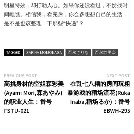
明星特效，却打动人心。如果你还没看过，不妨找时
间瞧瞧。相信我，看完后，你会多想想自己的生活，
是不是也该整理一下那些“快递”？
TAGGED
SARINA MOMONAGA
百永さりな
百永纱里奈
文
Previous
N
PREVIOUS POST
NEXT POST
post:
p
高挑身材的空姐森彩美
在乱七八糟的房间玩粗
章
(Ayami Mori,森あやみ)
暴游戏的稻场流花(Ruka
导
的职业人生：番号
Inaba,稲场るか)：番号
航
FSTU-021
EBWH-295