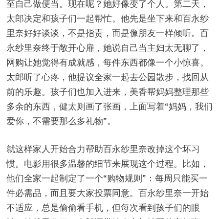
至自己做便当。现在呢？她好像变了个人。第二天，
太郎决定和孩子们一起帮忙。他先是坐下来和百永纱
里奈好好谈谈，不是指责，而是像朋友一样倾听。百
永纱里奈终于敞开心扉，她说自己当主妇太无聊了，
网购让她觉得有成就感，每件东西都像一个小惊喜。
太郎听了心疼，他提议全家一起去公园散步，找回从
前的乐趣。孩子们也加入进来，美香帮妈妈整理那些
多余的东西，健太则画了张画，上面写着“妈妈，我们
爱你，不需要那么多礼物”。
就这样家人开始合力帮助百永纱里奈改掉这个坏习
惯。电影用很多温馨的细节来展现这个过程。比如，
他们全家一起制定了一个“购物规则”：每周只能买一
件必需品，而且要大家投票同意。百永纱里奈一开始
不适应，总是偷偷看手机，但每次看到孩子们的眼