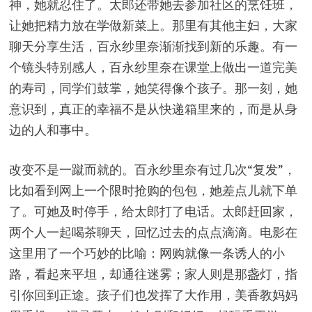
神，她就忍住了。太郎还带她去参加社区的烹饪班，
让她把精力放在学做新菜上。那里有其他主妇，大家
聊天分享生活，百永纱里奈渐渐找到新的乐趣。有一
个镜头特别感人，百永纱里奈在课堂上做出一道完美
的寿司，同学们鼓掌，她笑得像个孩子。那一刻，她
意识到，真正的幸福不是从快递箱里来的，而是从身
边的人和事中。
改变不是一蹴而就的。百永纱里奈有过几次“复发”，
比如看到网上一个限时抢购的包包，她差点儿就下单
了。可她及时停手，给太郎打了电话。太郎赶回家，
两个人一起喝茶聊天，回忆过去的点点滴滴。电影在
这里用了一个巧妙的比喻：网购就像一条诱人的小
路，看起来平坦，却通往迷雾；家人则是那盏灯，指
引你回到正途。孩子们也发挥了大作用，美香教妈妈