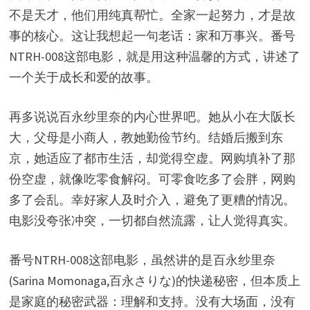
不是天才，他们用纯真帮忙。全家一起努力，才是故
事的核心。这让我想起一句老话：家和万事兴。番号
NTRH-008这部电影，就是用这种温馨的方式，讲述了
一个关于成长和爱的故事。
再多说说百永纱里奈的内心世界吧。她从小在大阪长
大，父母是小商人，教她勤俭节约。结婚后搬到东
京，她适应了都市生活，却觉得空虚。网购填补了那
份空虚，就像吃零食解闷。可零食吃多了会胖，网购
多了会乱。幸好家人及时介入，避免了更糟的情况。
电影没夸张冲突，一切都自然流露，让人觉得真实。
番号NTRH-008这部电影，虽然讲的是百永纱里奈
(Sarina Momonaga,百永さりな)的快递秘密，但本质上
是家庭的秘密武器：理解和支持。没有大场面，没有