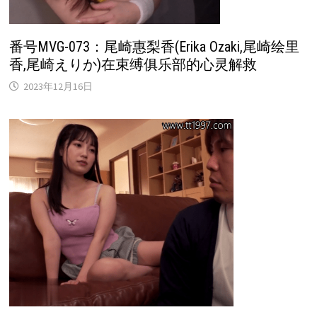
番号MVG-073：尾崎惠梨香(Erika Ozaki,尾崎绘里
香,尾崎えりか)在束缚俱乐部的心灵解救
2023年12月16日