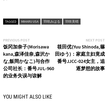
TAGGED
MIHARU USA
羽咲みはる
羽咲美晴
文
Previous
N
PREVIOUS POST
NEXT POST
post:
p
饭冈加奈子(Morisawa
筱田优(Yuu Shinoda,篠
章
kana,森泽佳奈,森沢か
田ゆう)：家庭主妇竟成
导
な,飯岡かなこ)与合作
番号JJCC-024女主，追
航
公司社长：番号JUL-960
逐梦想的故事
的业务失误与谅解
YOU MIGHT ALSO LIKE