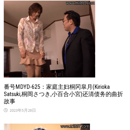
番号MDYD-625：家庭主妇桐冈皐月(Kirioka
Satsuki,桐岡さつき,小百合小宮)还清债务的曲折
故事
2023年5月28日