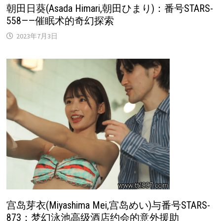
朝田日葵(Asada Himari,朝田ひまり)：番号STARS-
558——催眠术的奇幻探索
2023年7月3日
宫岛芽衣(Miyashima Mei,宫岛めい)与番号STARS-
873：梦幻泳池高级酒店约会的意外援助