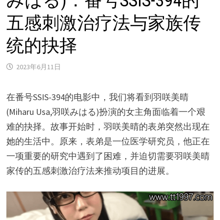
みはる)：番号SSIS-394的
五感刺激治疗法与家族传
统的抉择
2023年6月11日
在番号SSIS-394的电影中，我们将看到羽咲美晴
(Miharu Usa,羽咲みはる)扮演的女主角面临着一个艰
难的抉择。故事开始时，羽咲美晴的表弟突然出现在
她的生活中。原来，表弟是一位医学研究员，他正在
一项重要的研究中遇到了困难，并迫切需要羽咲美晴
家传的五感刺激治疗法来推动项目的进展。