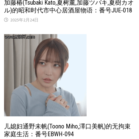
加藤椿(Tsubaki Kato,夏树薰,加藤ツバキ,夏樹カオ
ル)的昭和时代市中心居酒屋物语：番号JUE-018
2025年2月24日
儿媳妇通野未帆(Toono Miho,澤口美帆)的无拘束
家庭生活：番号EBWH-094