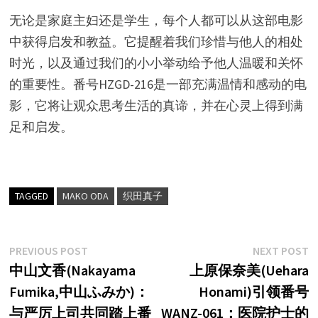
无论是家庭主妇还是学生，每个人都可以从这部电影
中获得启发和教益。它提醒着我们珍惜与他人的相处
时光，以及通过我们的小小举动给予他人温暖和关怀
的重要性。番号HZGD-216是一部充满温情和感动的电
影，它将让观众思考生活的真谛，并在心灵上得到满
足和启发。
TAGGED
MAKO ODA
织田真子
文
Previous
N
PREVIOUS POST
NEXT POST
post:
p
中山文香(Nakayama
上原保奈美(Uehara
章
Fumika,中山ふみか)：
Honami)引领番号
导
与严厉上司共同踏上番
WANZ-061：医院护士的