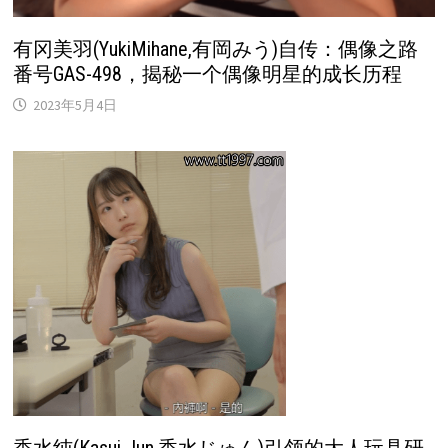
有冈美羽(YukiMihane,有岡みう)自传：偶像之路
番号GAS-498，揭秘一个偶像明星的成长历程
2023年5月4日
香水纯(Kasui Jun,香水じゅん)引领的大人玩具研