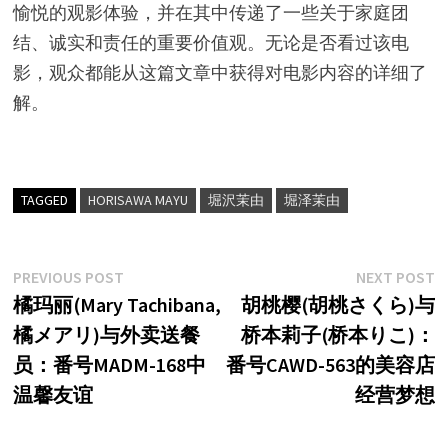
愉悦的观影体验，并在其中传递了一些关于家庭团
结、诚实和责任的重要价值观。无论是否看过该电
影，观众都能从这篇文章中获得对电影内容的详细了
解。
TAGGED
HORISAWA MAYU
堀沢茉由
堀泽茉由
文
Previous
N
PREVIOUS POST
NEXT POST
post:
p
橘玛丽(Mary Tachibana,
胡桃樱(胡桃さくら)与
章
橘メアリ)与外卖送餐
桥本莉子(桥本りこ)：
导
员：番号MADM-168中
番号CAWD-563的美容店
航
温馨友谊
经营梦想