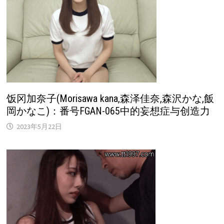
饭冈加奈子(Morisawa kana,森泽佳奈,森沢かな,飯
岡かなこ)：番号FGAN-065中的妄想症与创造力
2023年5月22日