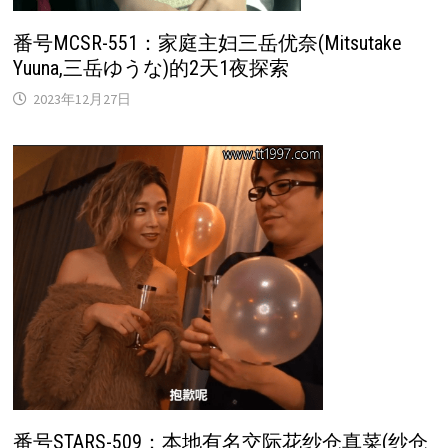
番号MCSR-551：家庭主妇三岳优奈(Mitsutake
Yuuna,三岳ゆうな)的2天1夜探索
2023年12月27日
番号STARS-509：本地有名交际花纱仓真菜(纱仓