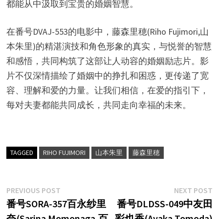
都能从中汲取到宝贵的婚姻智慧。
在番号DVAJ-553的电影中，藤森里穂(Riho Fujimori,山
本朱里)的精湛演技和角色形象的真实，与悦誉的智慧
和感悟，共同构筑了这部让人动容的婚姻励志片。影
片不仅深情描绘了婚姻中的挣扎和困惑，更传递了宽
容、理解和爱的力量。让我们相信，在爱的指引下，
每对夫妻都能共同成长，共同走向幸福的未来。
TAGGED
RIHO FUJIMORI
山本朱里
藤森里穂
文
Previous
N
PREVIOUS POST
NEXT POST
post:
p
番号SORA-357百永纱里
番号DLDSS-049中友田
章
奈(Sarina Momonaga,百
彩也香(Ayaka Tomoda)