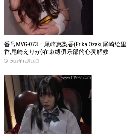
番号MVG-073：尾崎惠梨香(Erika Ozaki,尾崎绘里
香,尾崎えりか)在束缚俱乐部的心灵解救
2023年12月16日