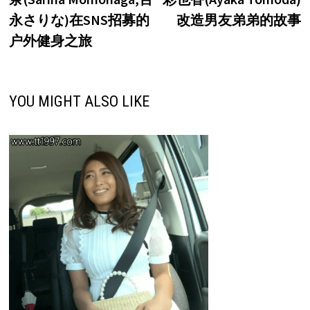
导
永さりな)在SNS招募的
改造男友弟弟的故事
航
户外健身之旅
YOU MIGHT ALSO LIKE