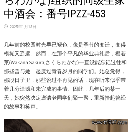
らわかな)组织的同级生家
中酒会：番号IPZZ-453
2025年1月15日
几年前的校园时光早已褪色，像是季节的变迁，变得
模糊又遥远。然而，在那个平凡的毕业典礼后，樱若
菜(Wakana Sakura,さくらわかな)一直没能忘记过往和
那些曾与她一起度过青春岁月的同学们。她总觉得，
那段日子里，那些说过不再见的话，现在听来似乎带
着几分遗憾和未完成的事情。因此，几年后的某一
天，她突然决定邀请老同学们聚一聚，重新拾起曾经
的故事和笑声。