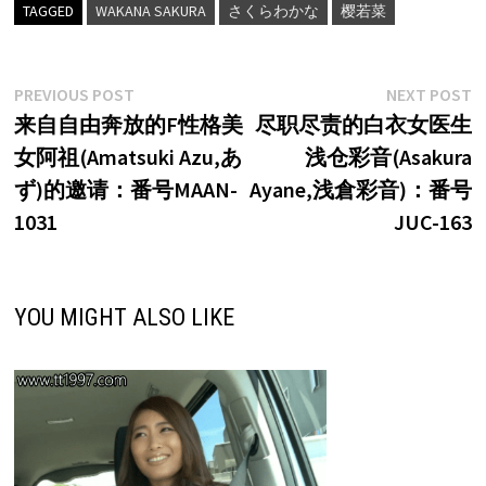
TAGGED
WAKANA SAKURA
さくらわかな
樱若菜
文
Previous
N
PREVIOUS POST
NEXT POST
post:
p
来自自由奔放的F性格美
尽职尽责的白衣女医生
章
女阿祖(Amatsuki Azu,あ
浅仓彩音(Asakura
导
ず)的邀请：番号MAAN-
Ayane,浅倉彩音)：番号
航
1031
JUC-163
YOU MIGHT ALSO LIKE