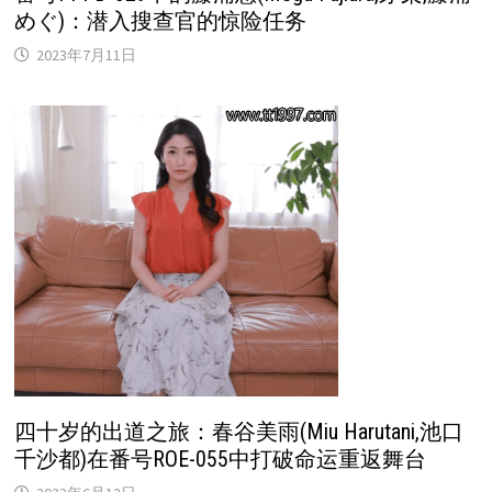
めぐ)：潜入搜查官的惊险任务
2023年7月11日
四十岁的出道之旅：春谷美雨(Miu Harutani,池口
千沙都)在番号ROE-055中打破命运重返舞台