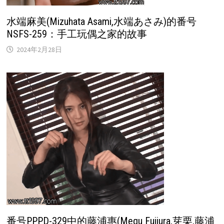
水端麻美(Mizuhata Asami,水端あさみ)的番号
NSFS-259：手工玩偶之家的故事
2024年2月28日
番号PPPD-329中的藤浦惠(Megu Fujiura,芽栗,藤浦