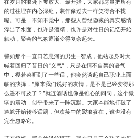
在岁月的痕迹下被放大。最开始，大家都尽量把所有
的过往埋在内心深处，装作像过去一样笑得合不拢
嘴。可是，不知不觉中，那些人曾经隐藏的真实感情
浮出了水面，也许是酒精，也许是对往日的记忆开始
触动，聚会的气氛逐渐变得复杂起来。
譬如那个一直口若悬河的男生—智成，他站起身时大
喊着回归了昔日的“义气”，只是在情不自禁的语气
中，樱若菜听到了一些话，他突然谈起自己职业上面
临的抉择，“原来我们说好的友情，是不是已经变得那
么遥不可及了？”就连酒话也像是锥心的问句，这个微
弱的震动，似乎带来了一阵沉默。大家本能地打破了
尴尬开始转移话题，但欢笑中的裂痕犹在，谁也没有
完全忽略它。