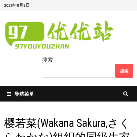
Skip
2026年8月7日
to
content
搜索
搜索
导航菜单
樱若菜(Wakana Sakura,さく