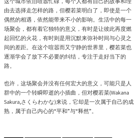
这个城市依旧喧嚣忙碌，每个人都有自己的故事和理
由去选择走怎样的路，但樱若菜明白了，即使是一个
偶然的相遇，依然能带来不小的影响。生活中的每一
场聚会，都有着它独特的意义，有时是让彼此再度燃
起回忆的火花，有时则是用沉默来弥补时间与心灵之
间的差距。在这个喧嚣而又宁静的世界里，樱若菜也
逐渐学会了放下不必要的纠结，专注于走好当下的
路。
也许，这场聚会并没有任何宏大的意义，可能只是人
群中的一个转瞬即逝的小插曲，但对樱若菜(Wakana
Sakura,さくらわかな)来说，它却是一次属于自己的成
熟，属于自己内心的“平和”与“释然”。