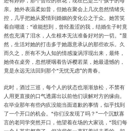
还有婷婷，那个曾经的班花，现在已是三个孩子的母
亲。她外表温柔如昔，但她在聚会上几次忽然情绪失
控，几乎把她从爱情到婚姻的变化公之于众。她苦笑
着自嘲道：“谁能想到，曾经羞涩的我，结婚生子时竟
然也充满了泪水，人生根本无法准备好对的一切。”显
然，生活对她的打击多于她愿意承认的那些欢乐。久
而久之，所有不为人知的情感漩涡浮现出来，最终，
她倚在桌旁，忽然哽咽着告诉樱若菜，她最遗憾的，
竟是永远无法回到那个“无忧无虑”的青春。
此时，酒过三巡，每个人的状态也渐渐放松，不禁有
人用更直接的口气透露出以前他们误解对方的缘由。
在毕业那年有些内疚没能当面道歉的事情，似乎找到
了一个开口的机会。“你们没发现了吗？”一个沉默寡
言的老同学突然开口，他望着在场的大家说，“我们每