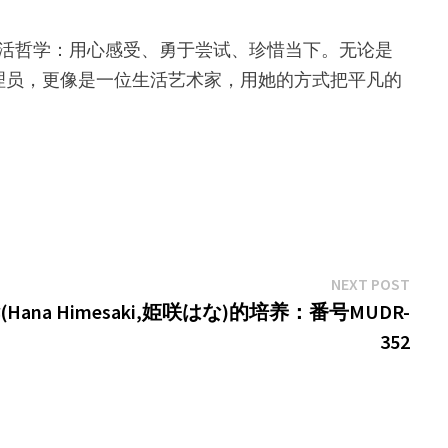
温暖的生活哲学：用心感受、勇于尝试、珍惜当下。无论是
理员，更像是一位生活艺术家，用她的方式把平凡的
Next
NEXT POST
post:
na Himesaki,姫咲はな)的培养：番号MUDR-
352