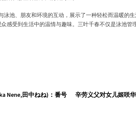
,三葉ちはる)与泳池、朋友和环境的互动，展示了一种轻松而
观众感受到生活中的温情与趣味。三叶千春不仅是泳池管
a Nene,田中ねね)：番号
辛劳义父对女儿姬咲华(Ha