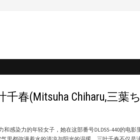
itsuha Chiharu,三葉ち
是一位充满活力和感染力的年轻女子，她在这部番号DLDSS-4
空气里都弥漫着水的清凉与阳光的温暖。三叶千春不仅是