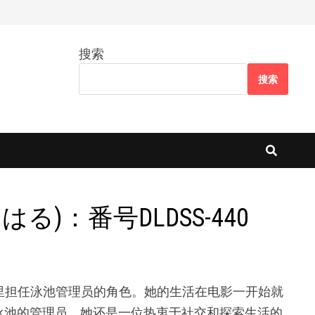
搜索
搜索
はる)：番号DLDSS-440
40的电影里担任泳池管理员的角色。她的生活在电影一开始就
泳池的管理员，她还是一位热衷于社交和探索生活的