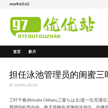
Skip
2026年8月6日
to
content
首页
影片
担任泳池管理员的闺蜜三叶千春(M
2025年11月15日
三叶千春(Mitsuha Chiharu,三葉ちはる)
显得轻松而自由，每天穿梭在清澈的泳池边，仿佛