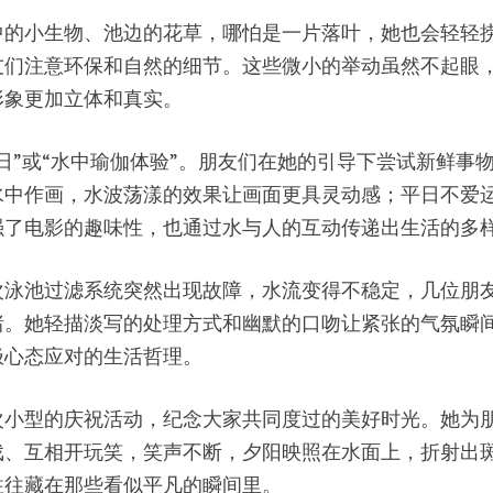
中的小生物、池边的花草，哪怕是一片落叶，她也会轻轻
友们注意环保和自然的细节。这些微小的举动虽然不起眼
形象更加立体和真实。
日”或“水中瑜伽体验”。朋友们在她的引导下尝试新鲜事
水中作画，水波荡漾的效果让画面更具灵动感；平日不爱
强了电影的趣味性，也通过水与人的互动传递出生活的多
次泳池过滤系统突然出现故障，水流变得不稳定，几位朋
绪。她轻描淡写的处理方式和幽默的口吻让紧张的气氛瞬
极心态应对的生活哲理。
次小型的庆祝活动，纪念大家共同度过的美好时光。她为
戏、互相开玩笑，笑声不断，夕阳映照在水面上，折射出
往往藏在那些看似平凡的瞬间里。