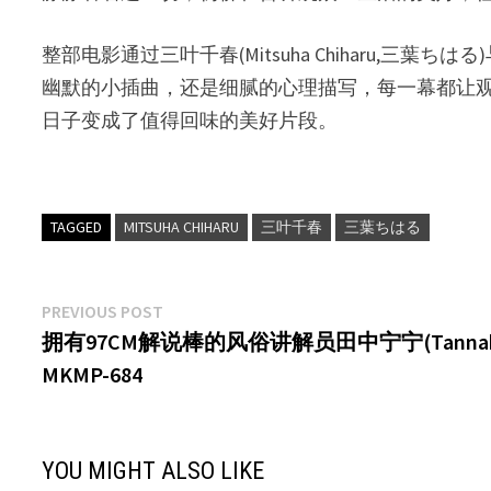
整部电影通过三叶千春(Mitsuha Chiharu
幽默的小插曲，还是细腻的心理描写，每一幕都让
日子变成了值得回味的美好片段。
TAGGED
MITSUHA CHIHARU
三叶千春
三葉ちはる
文
Previous
PREVIOUS POST
post:
拥有97CM解说棒的风俗讲解员田中宁宁(Tannak
章
MKMP-684
导
航
YOU MIGHT ALSO LIKE